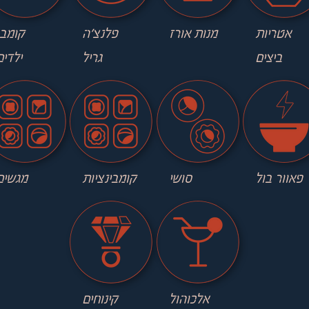
אטריות
מנות אורז
פלנצ׳ה
קומבו
ביצים
גריל
ילדים
פאוור בול
סושי
קומבינציות
מגשים
אלכוהול
קינוחים